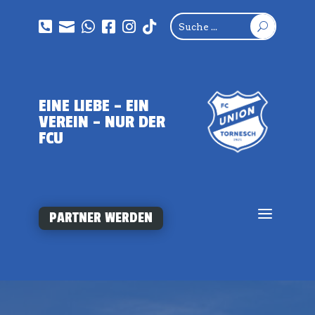






U
EINE LIEBE – EIN
VEREIN – NUR DER
FCU
a
PARTNER WERDEN